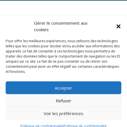
BIENTÔT AU
Gérer le consentement aux
STUDIO SPORT
cookies
Pour offrir les meilleures expériences, nous utilisons des technologies
telles que les cookies pour stocker et/ou accéder aux informations des
appareils. Le fait de consentir à ces technologies nous permettra de
traiter des données telles que le comportement de navigation ou les ID
uniques sur ce site. Le fait de ne pas consentir ou de retirer son
Cliquez pour accepter les cookies
consentement peut avoir un effet négatif sur certaines caractéristiques
marketing et activer ce contenu
et fonctions.
Accepter
Refuser
Voir les préférences
LE STUDIO SPORT - Adresse : 141 Rue Giraudeau,
37000 Tours - Téléphone : 06 13 78 20 67
Politique de confidentialité
Politique de confidentialité