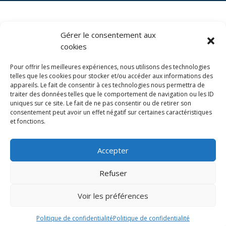
BIENTÔT AU
Gérer le consentement aux
STUDIO SPORT
cookies
Pour offrir les meilleures expériences, nous utilisons des technologies
telles que les cookies pour stocker et/ou accéder aux informations des
appareils. Le fait de consentir à ces technologies nous permettra de
traiter des données telles que le comportement de navigation ou les ID
uniques sur ce site. Le fait de ne pas consentir ou de retirer son
Cliquez pour accepter les cookies
consentement peut avoir un effet négatif sur certaines caractéristiques
et fonctions.
marketing et activer ce contenu
Accepter
Refuser
Voir les préférences
LE STUDIO SPORT - Adresse : 141 Rue Giraudeau,
37000 Tours - Téléphone : 06 13 78 20 67
Politique de confidentialité
Politique de confidentialité